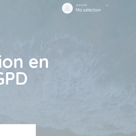
aucune
Ma séléction
ion en
RGPD