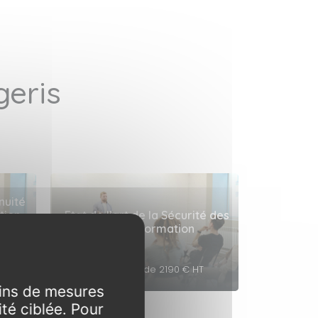
eris
nuité
tion
Etat de l’art de la Sécurité des
Systèmes d’Information
SSIEARTSSI - Initial
T
3 jours - à partir de 2190 € HT
fins de mesures
té ciblée. Pour