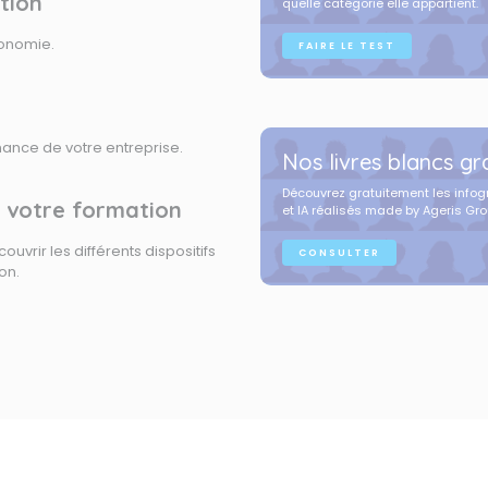
ation
quelle catégorie elle appartient.
tonomie.
FAIRE LE TEST
ance de votre entreprise.
Nos livres blancs gra
Découvrez gratuitement les infogr
 votre formation
et IA réalisés made by Ageris Gro
uvrir les différents dispositifs
CONSULTER
on.