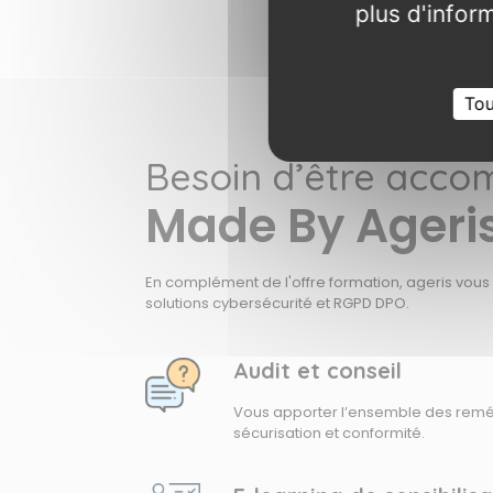
plus d'infor
Tou
Besoin d’être acc
Made By Ageri
En complément de l'offre formation, ageris vous
solutions cybersécurité et RGPD DPO.
Audit et conseil
Vous apporter l’ensemble des reméd
sécurisation et conformité.