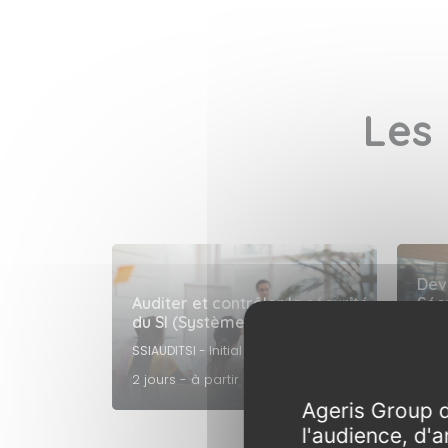
Les 
Dev
Auditer et contrôler la sécurité
Séc
du SI (Système d’Information)
d’In
SSIAUDITSI - Initial
SSIRS
2 jours - à partir de 1490 € HT
7 jo
Ageris Group d
l'audience, d'