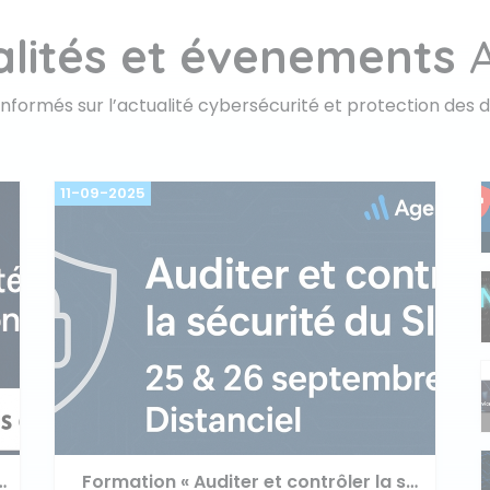
alités et évenements
A
informés sur l’actualité cybersécurité et protection des 
11-09-2025
I : adoptez la nouvelle doctrine ANSSI
Formation « Auditer et contrôler la sécurité du SI (Système d’Information) » – Session des 25 et 26 septembre 2025 en distanciel