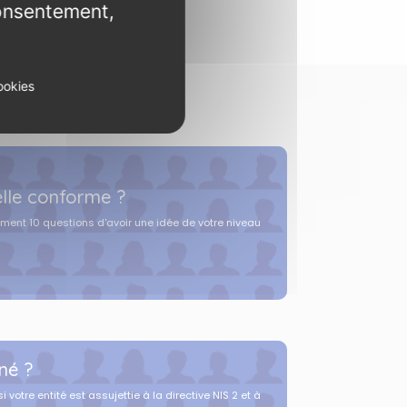
consentement,
ookies
elle conforme ?
ment 10 questions d'avoir une idée de votre niveau
né ?
 votre entité est assujettie à la directive NIS 2 et à