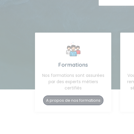
Formations
Nos formations sont assurées
Vou
par des experts métiers
rem
certifiés
s
A propos de nos formations