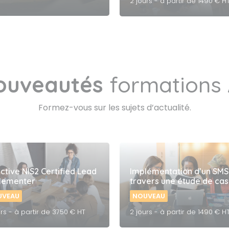
2 jours - à partir de 1490 € H
ouveautés
formations 
Formez-vous sur les sujets d’actualité.
ctive NIS2 Certified Lead
Implémentation d’un SMS
lementer
travers une étude de cas
UVEAU
NOUVEAU
urs - à partir de 3750 € HT
2 jours - à partir de 1490 € H