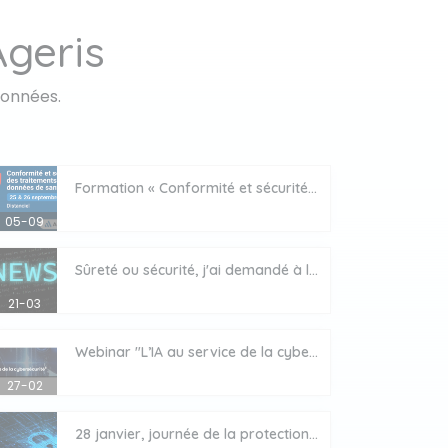
geris
données.
Formation « Conformité et sécurité des traitements de données de sante » – Session des 25 et 26 septembre 2025 en distanciel
05-09
Sûreté ou sécurité, j'ai demandé à l'IA, la différence entre ces 2 termes
21-03
Webinar "L’IA au service de la cybersécurité”
27-02
28 janvier, journée de la protection des données, mobilisez-vous