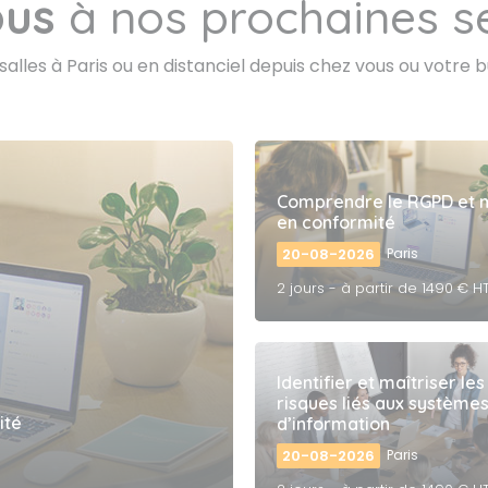
ous
à nos prochaines se
alles à Paris ou en distanciel depuis chez vous ou votre b
Comprendre le RGPD et 
en conformité
20-08-2026
Paris
2 jours - à partir de 1490 € H
Identifier et maîtriser les
risques liés aux système
ité
d’information
20-08-2026
Paris