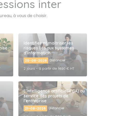
ssions inter
ureau, à vous de choisir.
Identifier et maîtriser les
mise
risques liés aux systèmes
d’information
20-08-2026
Distanciel
T
2 jours - à partir de 1490 € HT
L’Intelligence artificielle (IA) au
s
service des projets de
l’entreprise
21-08-2026
Distanciel