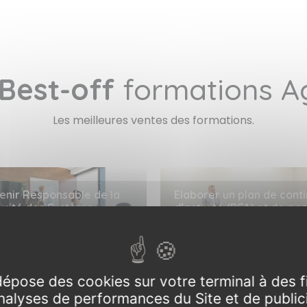
Best-off
formations Ag
Les meilleures ventes des formations.
enir Responsable de la
Elaborer un plan de conti
urité des Systèmes
d’activité (PCA) et de ges
formation (RSSI)
de crise : la démarche
SI - Initial
CAPCA - Initial
urs - à partir de 4790 € HT
3 jours - à partir de 2190 € H
épose des cookies sur votre terminal à des 
analyses de performances du Site et de publici