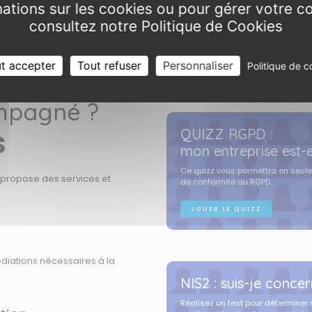
mations sur les cookies ou pour gérer votre 
consultez notre Politique de Cookies
t accepter
Tout refuser
Personnaliser
Politique de c
ompagné ?
s
QUIZZ RGPD :
mon entreprise est-
Ce quizz vous permettra en seule
 propose des services et
de conformité au RGPD.
JOUER LE QUIZZ
iations nécessaires à la
NIS2 : suis-je concer
Réalisez un test pour déterminer si