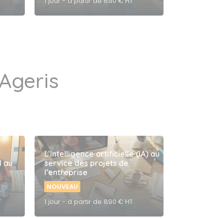
T
1 jour - à partir de 890 € HT
Ageris
L’Intelligence artificielle (IA) au
I au
service des projets de
l’entreprise
NOUVEAU
T
1 jour - à partir de 890 € HT