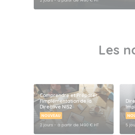
2 jours - à partir de 1490 € HT
Les n
Comprendre et Préparer
l’Implémentation de la
Dire
Directive NIS2
Imp
NOUVEAU
NO
2 jours - à partir de 1490 € HT
5 jo