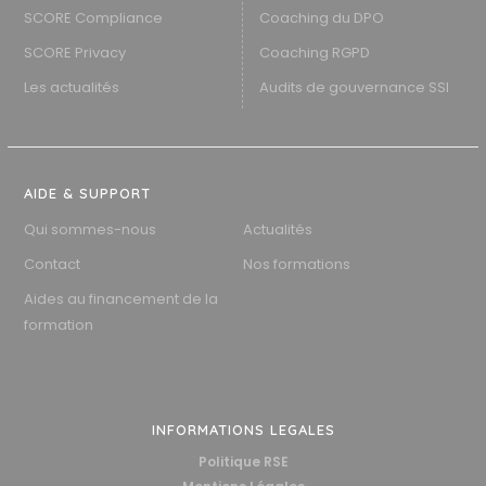
SCORE Compliance
Coaching du DPO
Ageris GROUP anime un webinar sur le thème de la
nouvelle Directive NIS2 : 5 étapes pour se conformer aux
SCORE Privacy
Coaching RGPD
obligations
Les actualités
Audits de gouvernance SSI
AIDE & SUPPORT
Qui sommes-nous
Actualités
Contact
Nos formations
Aides au financement de la
formation
INFORMATIONS LEGALES
Politique RSE