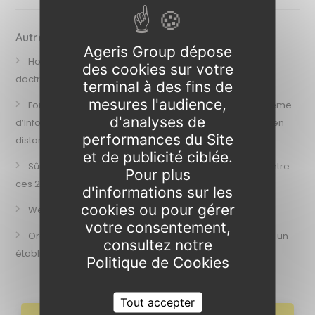
Autres articles pour vous
Ageris Group dépose
Homologation de sécurité des SI : adoptez la nouvelle
des cookies sur votre
doctrine ANSSI
terminal à des fins de
mesures l'audience,
Formation « Auditer et contrôler la sécurité du SI (Système
d'analyses de
d’Information) » – Session des 25 et 26 septembre 2025 en
performances du Site
distanciel
et de publicité ciblée.
Sûreté ou sécurité, j'ai demandé à l'IA, la différence entre
Pour plus
ces 2 termes
d'informations sur les
cookies ou pour gérer
Webinar "L’IA au service de la cybersécurité”
votre consentement,
Organiser un exercice de gestion de crise cyber dans un
consultez notre
établissement de santé
Politique de Cookies
Webinar "Anticiper une attaque Cyber" le 31 octobre
Tout accepter
NIS2 : Conformité et cyber résilience