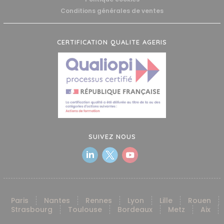
Conditions générales de ventes
CERTIFICATION QUALITE AGERIS
SUIVEZ NOUS
Paris
Nantes
Rennes
Lyon
Lille
Rouen
Strasbourg
Toulouse
Bordeaux
Metz
Aix