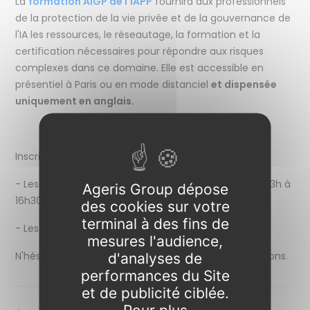
La
formation AIGP de l'IAPP
fournira aux professionnels
de la protection de la vie privée et de la gouvernance de
l'IA les ressources, le réseautage, la formation et la
certification nécessaires pour répondre aux risques
complexes dans ce domaine. Elle est accessible en
présentiel à Paris ou en mode distanciel
et dispensée
uniquement en anglais.
Inscrivez-vous aux prochaines sessions :
- Les 4, 6, 12 et 14 novembre 2024, en ½ journées de 13h à
Ageris Group dépose
16h30
des cookies sur votre
terminal à des fins de
- Les 11-12 décembre 2024
mesures l'audience,
N'hésitez pas à nous contacter pour plus d'informations.
d'analyses de
performances du Site
et de publicité ciblée.
Pour plus