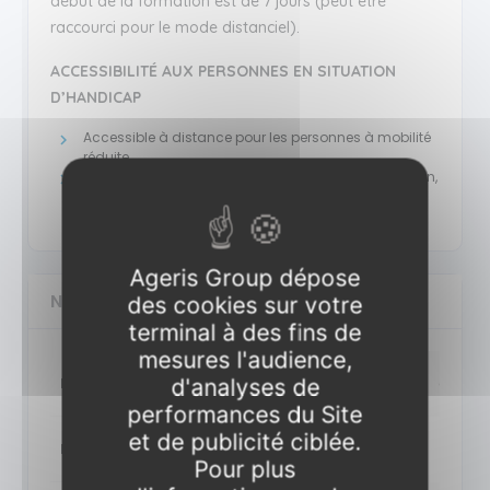
début de la formation est de 7 jours (peut être
raccourci pour le mode distanciel).
ACCESSIBILITÉ AUX PERSONNES EN SITUATION
D’HANDICAP
Accessible à distance pour les personnes à mobilité
réduite
Pour connaître l’accessibilité aux salles de formation,
vous pouvez nous joindre au +33 3 87 62 06 00
Ageris Group dépose
NOS SESSIONS POUR CETTE FORMATION
des cookies sur votre
terminal à des fins de
mesures l'audience,
Date
d'analyses de
du 25/09/2026 au 25/09/2026
du 25/09/2026 au 25/09/2026
performances du Site
et de publicité ciblée.
Lieu
Paris
Distanciel
P
Pour plus