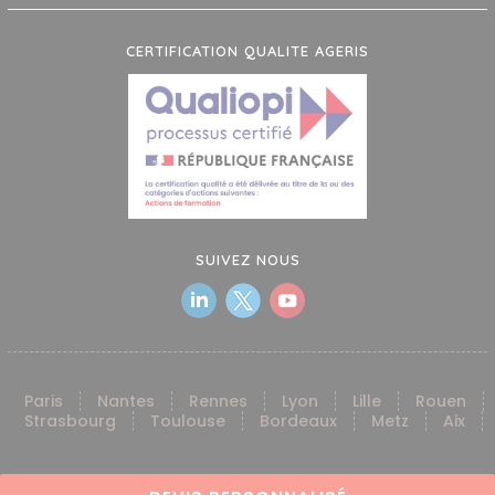
CERTIFICATION QUALITE AGERIS
SUIVEZ NOUS
Paris
Nantes
Rennes
Lyon
Lille
Rouen
Strasbourg
Toulouse
Bordeaux
Metz
Aix