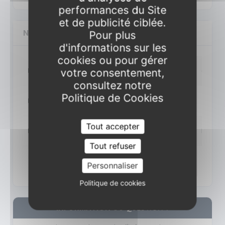
performances du Site
et de publicité ciblée.
NOS SESSIONS POUR CETTE FORMATION
Pour plus
d'informations sur les
cookies ou pour gérer
Date
du 07/09/2026 au 08/09/2026
du 07/09/2026 au 08/09/2026
votre consentement,
consultez notre
Politique de Cookies
Lieu
Paris
Distanciel
P
Tout accepter
Détails
les 7 et 8 sept. 2026
les 7 et 8 sept. 2026
Tout refuser
Ajouter sélection
Ajouter sélection
Ajouter
Personnaliser
Politique de cookies
INFORMATION
OU QUESTION ?