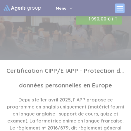
Panneau de gestion des cookies
menu
Menu
1 990,00 € HT
Certification CIPP/E IAPP - Protection des
données personnelles en Europe
Depuis le 1er avril 2025, l’IAPP propose ce
programme en anglais uniquement (matériel fourni
en langue anglaise : support de cours, quizz et
examen). La formatrice anime en langue française.
Le règlement nᵒ 2016/679, dit règlement général